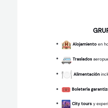
GRU
Alojamiento
en ho
Traslados
aeropue
Alimentación
incl
Boletería garanti
City tours
y experi