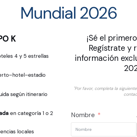
Mundial 2026
¡Sé el primero
PO K
Regístrate y 
teles 4 y 5 estrellas
información excl
20
rto–hotel–estadio
"Por favor, completa la siguien
uida según itinerario
contac
zada
en categoría 1 o 2
Nombre
encias locales