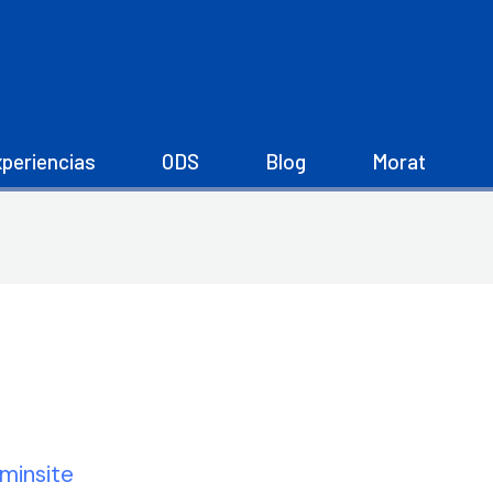
periencias
ODS
Blog
Morat
minsite