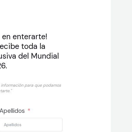
 en enterarte!
recibe toda la
usiva del Mundial
26.
te información para que podamos
tarte."
Apellidos