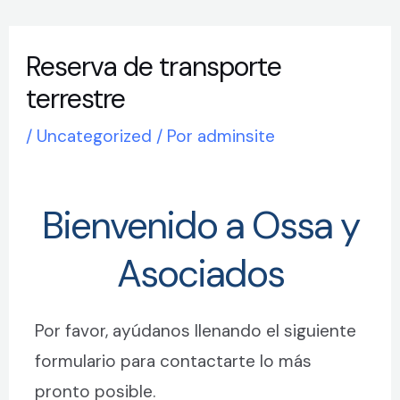
Ir
Navegación
al
de
Reserva de transporte
contenido
entradas
terrestre
/
Uncategorized
/ Por
adminsite
Bienvenido a Ossa y
Asociados
Por favor, ayúdanos llenando el siguiente
formulario para contactarte lo más
pronto posible.